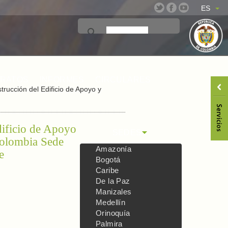
ES
TRATOS
INFORMES
CIRCULARES
trucción del Edificio de Apoyo y
dificio de Apoyo
SEDES
 Colombia Sede
Amazonía
e
Bogotá
Caribe
De la Paz
Manizales
Medellín
Orinoquía
Palmira