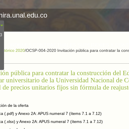
mira.unal.edu.co
23
ORDENES CONTRACTUALES SUPERIORES Y CON
Histórico 2020
/
OCSP-004-2020 Invitación pública para contratar la cons
o
n pública para contratar la construcción del E
tar universitario de la Universidad Nacional de
de precios unitarios fijos sin fórmula de reajust
ión de la oferta
 (.pdf) y Anexo 2A: APUS numeral 7 (ítems 7.1 a 7.12)
 (.xlsx) y Anexo 2A: APUS numeral 7 (ítems 7.1 a 7.12)