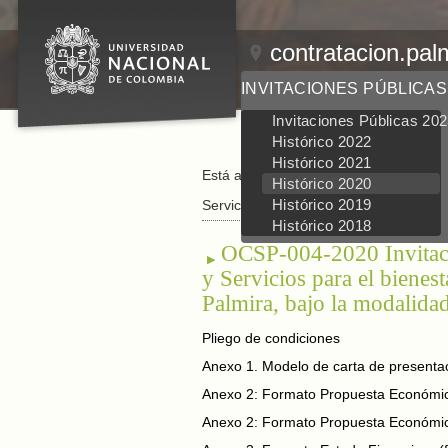
contratacion.pal
INVITACIONES PÚBLICAS
Invitaciones Públicas 20
Histórico 2022
Histórico 2021
Está aquí:
Inicio
/
Invitaciones Públicas
/
Histórico 2020
Histórico 2019
Servicios para el bienestar universitari
Histórico 2018
OCSP-004-2020 Invitació
y Servicios para el bienes
Palmira, bajo la modalidad 
Pliego de condiciones
Anexo 1. Modelo de carta de presentac
Anexo 2: Formato Propuesta Económica
Anexo 2: Formato Propuesta Económica