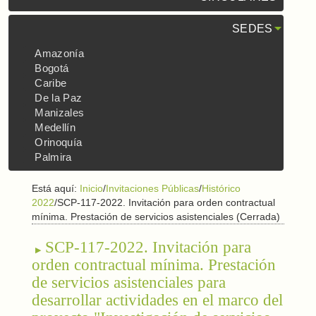
SEDES
Amazonía
Bogotá
Caribe
De la Paz
Manizales
Medellín
Orinoquía
Palmira
Está aquí:
Inicio
/
Invitaciones Públicas
/
Histórico
2022
/
SCP-117-2022. Invitación para orden contractual
mínima. Prestación de servicios asistenciales (Cerrada)
SCP-117-2022. Invitación para
orden contractual mínima. Prestación
de servicios asistenciales para
desarrollar actividades en el marco del