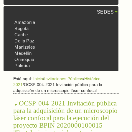
SEDES
Amazonía
Bogotá
Caribe
De la Paz
Manizales
Medellín
Orinoquía
Palmira
Está aquí:
Inicio
/
Invitaciones Públicas
/
Histórico
2021
/
OCSP-004-2021 Invitación pública para la
adquisición de un microscopio láser confocal
OCSP-004-2021 Invitación pública
para la adquisición de un microscopio
láser confocal para la ejecución del
proyecto BPIN 2020000100015