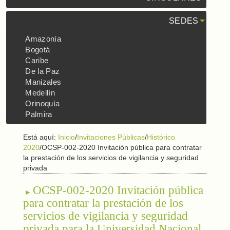
SEDES
Amazonía
Bogotá
Caribe
De la Paz
Manizales
Medellín
Orinoquía
Palmira
Está aquí:
Inicio
/
Invitaciones Públicas
/
Histórico
2020
/
OCSP-002-2020 Invitación pública para contratar
la prestación de los servicios de vigilancia y seguridad
privada
OCSP-002-2020 Invitación pública
para contratar la prestación de los
servicios de vigilancia y seguridad
privada para la Universidad Nacional