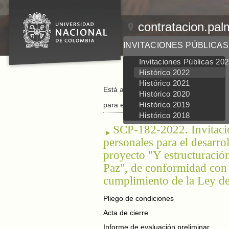
contratacion.pal
INVITACIONES PÚBLICAS
Invitaciones Públicas 20
Histórico 2022
Histórico 2021
Está aquí:
Inicio
/
Invitaciones Públicas
/
Histórico 2020
Histórico 2019
para el desarrollo de actividades oper
Histórico 2018
SCP-182-2022. Invitació
personales para el desarro
proyecto "Y estructuració
Paz", de conformidad con l
cumplimiento de la Ley de
Pliego de condiciones
Acta de cierre
Informe de evaluación preliminar