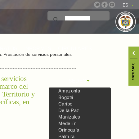
ES
TRATOS
INFORMES
CIRCULARES
. Prestación de servicios personales
servicios
SEDES
 marco del
Amazonía
Territorio y
Bogotá
cíficas, en
Caribe
De la Paz
Manizales
Medellín
Orinoquía
Palmira