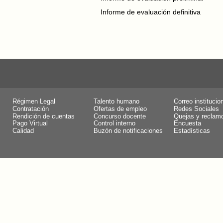
Informe de evaluación definitiva
Régimen Legal
Talento humano
Correo institucio
Contratación
Ofertas de empleo
Redes Sociales
Rendición de cuentas
Concurso docente
Quejas y reclam
Pago Virtual
Control interno
Encuesta
Calidad
Buzón de notificaciones
Estadísticas