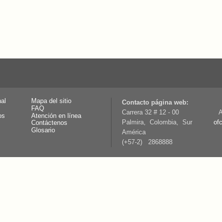
nal
Mapa del sitio
Contacto página web:
FAQ
Carrera 32 # 12 - 00
A
os
Atención en línea
Palmira, Colombia, Sur
of
Contáctenos
Glosario
América
(+57-2) 2868888