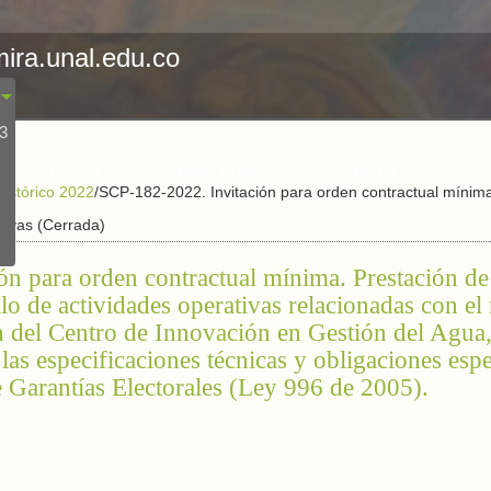
mira.unal.edu.co
23
ORDENES CONTRACTUALES SUPERIORES Y CON
Histórico 2022
/
SCP-182-2022. Invitación para orden contractual mínima
ativas (Cerrada)
n para orden contractual mínima. Prestación de 
llo de actividades operativas relacionadas con el
n del Centro de Innovación en Gestión del Agua, 
as especificaciones técnicas y obligaciones espe
 Garantías Electorales (Ley 996 de 2005).