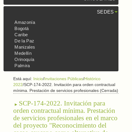
SEDES
Amazonía
Bogotá
Caribe
De la Paz
Manizales
Medellín
Orinoquía
Palmira
Está aquí:
Inicio
/
Invitaciones Públicas
/
Histórico
2022
/
SCP-174-2022. Invitación para orden contractual
mínima. Prestación de servicios profesionales (Cerrada)
SCP-174-2022. Invitación para
orden contractual mínima. Prestación
de servicios profesionales en el marco
del proyecto "Reconocimiento del