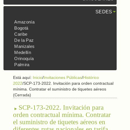
SEDES
Amazonía
Bogotá
Caribe
De la Paz
Manizales
Medellín
Orinoquía
Palmira
Está aquí:
Inicio
/
Invitaciones Públicas
/
Histórico
2022
/
SCP-173-2022. Invitación para orden contractual
mínima. Contratar el suministro de tiquetes aéreos
(Cerrada)
SCP-173-2022. Invitación para
orden contractual mínima. Contratar
el suministro de tiquetes aéreos en
diferentes rutas nacionales en tarifa