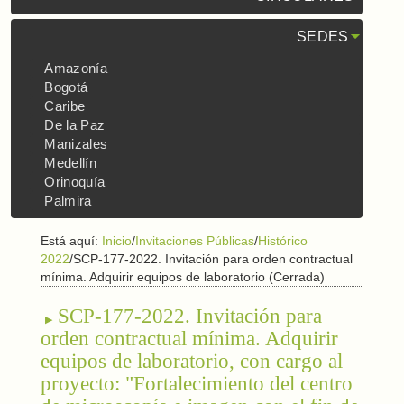
SEDES
Amazonía
Bogotá
Caribe
De la Paz
Manizales
Medellín
Orinoquía
Palmira
Está aquí:
Inicio
/
Invitaciones Públicas
/
Histórico
2022
/
SCP-177-2022. Invitación para orden contractual
mínima. Adquirir equipos de laboratorio (Cerrada)
SCP-177-2022. Invitación para
orden contractual mínima. Adquirir
equipos de laboratorio, con cargo al
proyecto: "Fortalecimiento del centro