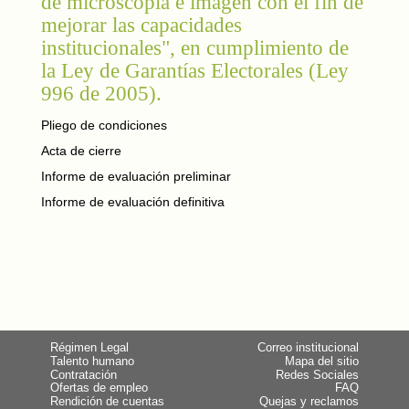
de microscopía e imagen con el fin de
mejorar las capacidades
institucionales", en cumplimiento de
la Ley de Garantías Electorales (Ley
996 de 2005).
Pliego de condiciones
Acta de cierre
Informe de evaluación preliminar
Informe de evaluación definitiva
Régimen Legal
Correo institucional
Talento humano
Mapa del sitio
Contratación
Redes Sociales
Ofertas de empleo
FAQ
Rendición de cuentas
Quejas y reclamos