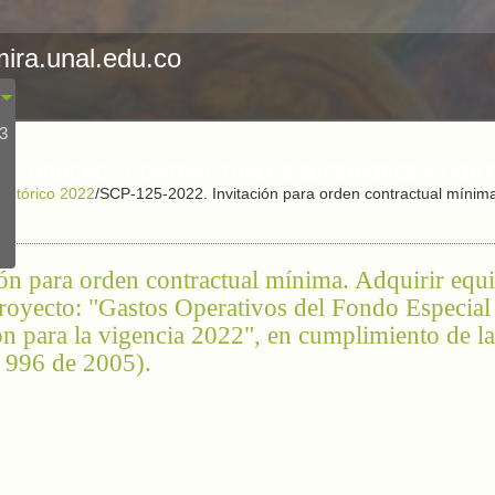
mira.unal.edu.co
23
ORDENES CONTRACTUALES SUPERIORES Y CON
Histórico 2022
/
SCP-125-2022. Invitación para orden contractual mínima
n para orden contractual mínima. Adquirir equi
proyecto: "Gastos Operativos del Fondo Especial
ón para la vigencia 2022", en cumplimiento de l
y 996 de 2005).