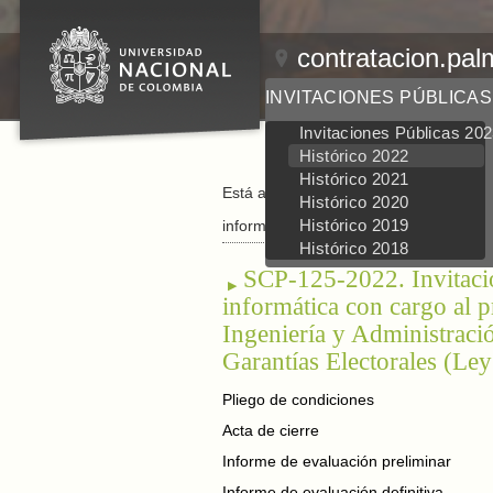
contratacion.pal
INVITACIONES PÚBLICAS
Invitaciones Públicas 20
Histórico 2022
Histórico 2021
Está aquí:
Inicio
/
Invitaciones Públicas
/
Histórico 2020
Histórico 2019
informática (Cerrada)
Histórico 2018
SCP-125-2022. Invitació
informática con cargo al 
Ingeniería y Administraci
Garantías Electorales (Le
Pliego de condiciones
Acta de cierre
Informe de evaluación preliminar
Informe de evaluación definitiva