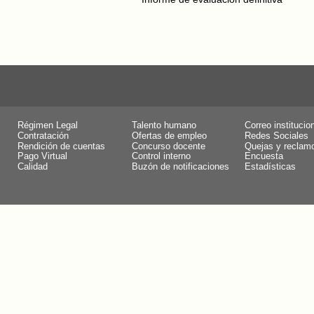
Régimen Legal
Talento humano
Correo institucio
Contratación
Ofertas de empleo
Redes Sociales
Rendición de cuentas
Concurso docente
Quejas y reclam
Pago Virtual
Control interno
Encuesta
Calidad
Buzón de notificaciones
Estadísticas