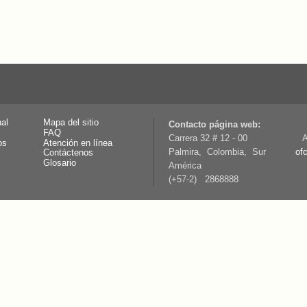
nal
Mapa del sitio
Contacto página web:
FAQ
Carrera 32 # 12 - 00
A
os
Atención en línea
Palmira, Colombia, Sur
of
Contáctenos
Glosario
América
(+57-2) 2868888