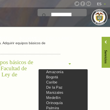
ES
TRATOS
INFORMES
CIRCULARES
. Adquirir equipos básicos de
pos básicos de
SEDES
 Facultad de
Amazonía
a Ley de
Bogotá
Caribe
De la Paz
Manizales
Medellín
Orinoquía
Palmira