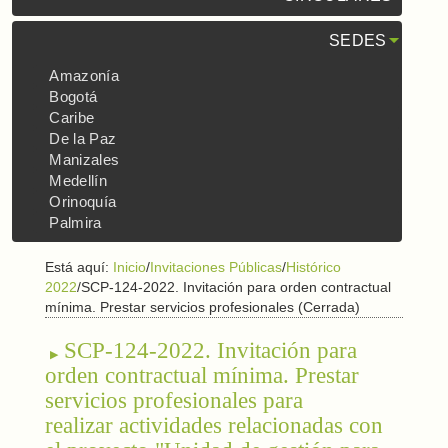
SEDES
Amazonía
Bogotá
Caribe
De la Paz
Manizales
Medellín
Orinoquía
Palmira
Está aquí:
Inicio
/
Invitaciones Públicas
/
Histórico
2022
/
SCP-124-2022. Invitación para orden contractual
mínima. Prestar servicios profesionales (Cerrada)
SCP-124-2022. Invitación para
orden contractual mínima. Prestar
servicios profesionales para
realizar actividades relacionadas con