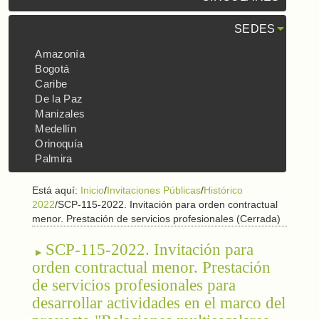
SEDES
Amazonía
Bogotá
Caribe
De la Paz
Manizales
Medellín
Orinoquía
Palmira
Está aquí:
Inicio
/
Invitaciones Públicas
/
Histórico
2022
/
SCP-115-2022. Invitación para orden contractual
menor. Prestación de servicios profesionales (Cerrada)
SCP-115-2022. Invitación para
orden contractual menor. Prestación
de servicios profesionales para
desarrollar actividades en el marco del