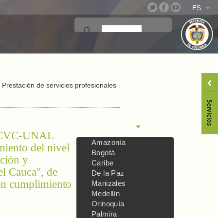
ES
TRATOS
INFORMES
CIRCULARES
Prestación de servicios profesionales
SEDES
nio CVC-UNAL
Amazonía
miento del nivel
Bogotá
ación y
Caribe
el Cauca", de
De la Paz
 en cumplimiento
Manizales
Medellín
Orinoquía
Palmira