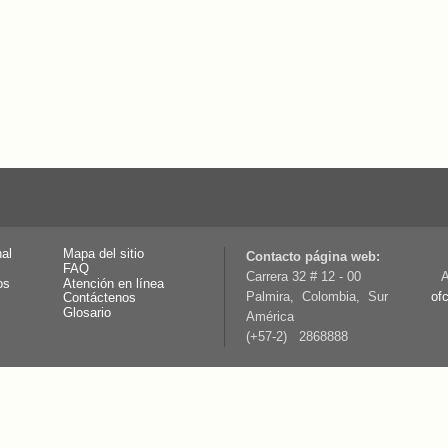
nal
Mapa del sitio
Contacto página web:
FAQ
Carrera 32 # 12 - 00
A
os
Atención en línea
Palmira, Colombia, Sur
of
Contáctenos
Glosario
América
(+57-2) 2868888