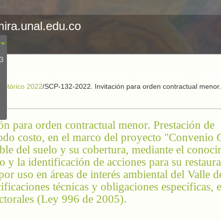
mira.unal.edu.co
23
ORDENES CONTRACTUALES SUPERIORES Y CON
Histórico 2022
/
SCP-132-2022. Invitación para orden contractual menor. 
n para orden contractual menor. Prestación de
a todo costo, en el marco del proyecto "Conve
le del suelo y su cobertura, mediante el conoci
o y la identificación de acciones para su restaur
por uso en áreas de interés ambiental del Valle d
ficaciones técnicas y obligaciones específicas,
ectorales (Ley 996 de 2005).