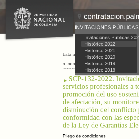
contratacion.pal
INVITACIONES PÚBLICAS
Invitaciones Públicas 20
Histórico 2022
Histórico 2021
Está aquí:
Inicio
/
Invitaciones Públicas
/
Histórico 2020
Histórico 2019
a todo costo (Cerrada)
Histórico 2018
SCP-132-2022. Invitació
servicios profesionales 
promoción del uso sostenib
de afectación, su monitore
disminución del conflicto 
conformidad con las especi
de la Ley de Garantías El
Pliego de condiciones