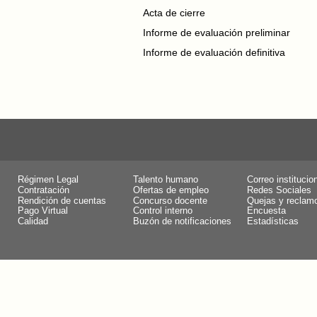
Acta de cierre
Informe de evaluación preliminar
Informe de evaluación definitiva
Régimen Legal
Talento humano
Correo institucio
Contratación
Ofertas de empleo
Redes Sociales
Rendición de cuentas
Concurso docente
Quejas y reclam
Pago Virtual
Control interno
Encuesta
Calidad
Buzón de notificaciones
Estadísticas