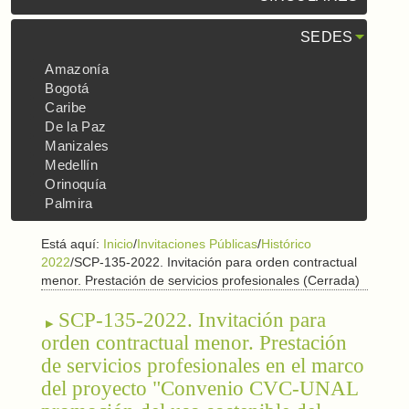
SEDES
Amazonía
Bogotá
Caribe
De la Paz
Manizales
Medellín
Orinoquía
Palmira
Está aquí:
Inicio
/
Invitaciones Públicas
/
Histórico
2022
/
SCP-135-2022. Invitación para orden contractual
menor. Prestación de servicios profesionales (Cerrada)
SCP-135-2022. Invitación para
orden contractual menor. Prestación
de servicios profesionales en el marco
del proyecto "Convenio CVC-UNAL