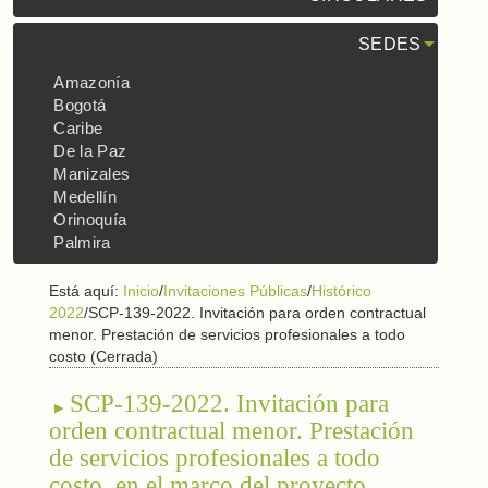
SEDES
Amazonía
Bogotá
Caribe
De la Paz
Manizales
Medellín
Orinoquía
Palmira
Está aquí:
Inicio
/
Invitaciones Públicas
/
Histórico
2022
/
SCP-139-2022. Invitación para orden contractual
menor. Prestación de servicios profesionales a todo
costo (Cerrada)
SCP-139-2022. Invitación para
orden contractual menor. Prestación
de servicios profesionales a todo
costo, en el marco del proyecto