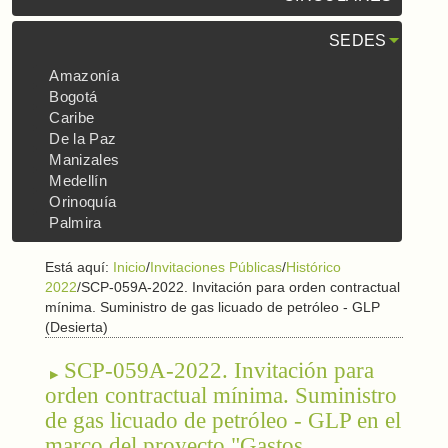
SEDES
Amazonía
Bogotá
Caribe
De la Paz
Manizales
Medellín
Orinoquía
Palmira
Está aquí:
Inicio
/
Invitaciones Públicas
/
Histórico
2022
/
SCP-059A-2022. Invitación para orden contractual
mínima. Suministro de gas licuado de petróleo - GLP
(Desierta)
SCP-059A-2022. Invitación para
orden contractual mínima. Suministro
de gas licuado de petróleo - GLP en el
marco del proyecto "Gastos