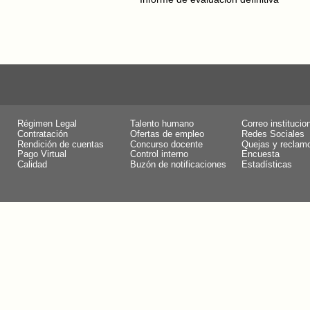
Régimen Legal
Talento humano
Correo institucio
Contratación
Ofertas de empleo
Redes Sociales
Rendición de cuentas
Concurso docente
Quejas y reclam
Pago Virtual
Control interno
Encuesta
Calidad
Buzón de notificaciones
Estadísticas