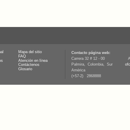
nal
Mapa del sitio
Contacto página web:
FAQ
Carrera 32 # 12 - 00
A
os
Atención en línea
Palmira, Colombia, Sur
of
Contáctenos
Glosario
América
(+57-2) 2868888