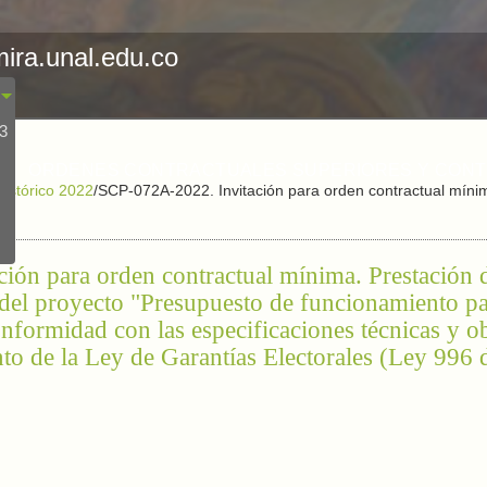
mira.unal.edu.co
23
ORDENES CONTRACTUALES SUPERIORES Y CON
Histórico 2022
/
SCP-072A-2022. Invitación para orden contractual mínim
ón para orden contractual mínima. Prestación d
 del proyecto "Presupuesto de funcionamiento pa
nformidad con las especificaciones técnicas y o
to de la Ley de Garantías Electorales (Ley 996 