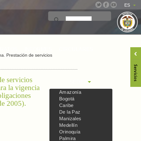
ES
TRATOS
INFORMES
CIRCULARES
a. Prestación de servicios
e servicios
SEDES
ra la vigencia
Amazonía
bligaciones
Bogotá
de 2005).
Caribe
De la Paz
Manizales
Medellín
Orinoquía
Palmira