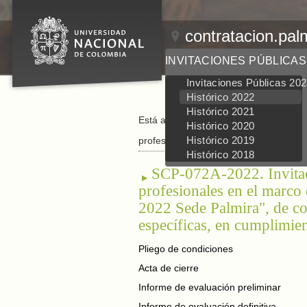
contratacion.pal
INVITACIONES PÚBLICAS
Invitaciones Públicas 20
Histórico 2022
Histórico 2021
Está aquí:
Inicio
/
Invitaciones Públicas
/
Histórico 2020
Histórico 2019
profesionales (Cerrada)
Histórico 2018
SCP-072A-2022. Invitaci
profesionales en el marco
2022 Sede Palmira", de co
específicas, en cumplimien
Pliego de condiciones
Acta de cierre
Informe de evaluación preliminar
Informe de evaluación definitiva