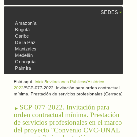
SEDES
Amazonía
Bogotá
Caribe
De la Paz
Manizales
Medellín
Orinoquía
Palmira
Está aquí:
Inicio
/
Invitaciones Públicas
/
Histórico
2022
/
SCP-077-2022. Invitación para orden contractual
mínima. Prestación de servicios profesionales (Cerrada)
SCP-077-2022. Invitación para
orden contractual mínima. Prestación
de servicios profesionales en el marco
del proyecto "Convenio CVC-UNAL