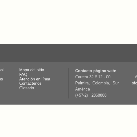
nal
Mapa del sitio
Contacto página web:
FAQ
Carrera 32 # 12 - 00
A
os
Atención en línea
Palmira, Colombia, Sur
of
Contáctenos
Glosario
América
(+57-2) 2868888