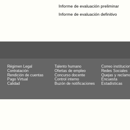
Informe de evaluación preliminar
Informe de evaluación definitivo
Régimen Legal
Talento humano
Correo institucio
Contratación
Ofertas de empleo
Redes Sociales
Rendición de cuentas
Concurso docente
Quejas y reclam
Pago Virtual
Control interno
Encuesta
Calidad
Buzón de notificaciones
Estadísticas