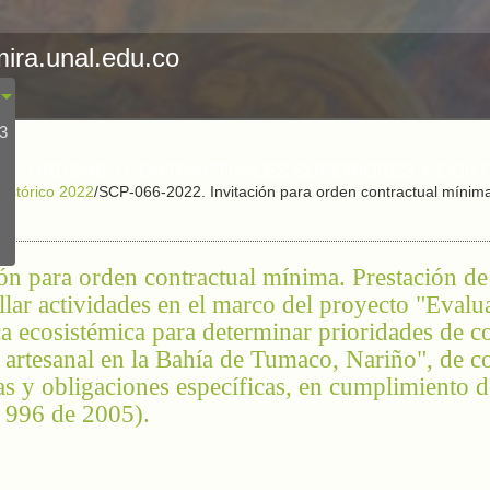
mira.unal.edu.co
23
ORDENES CONTRACTUALES SUPERIORES Y CON
Histórico 2022
/
SCP-066-2022. Invitación para orden contractual mínima.
n para orden contractual mínima. Prestación de 
llar actividades en el marco del proyecto "Evalu
ca ecosistémica para determinar prioridades de c
ca artesanal en la Bahía de Tumaco, Nariño", de 
cas y obligaciones específicas, en cumplimiento d
y 996 de 2005).