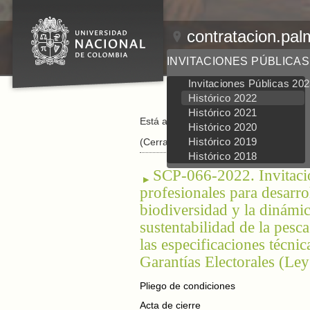
contratacion.pal
INVITACIONES PÚBLICAS
Invitaciones Públicas 20
Histórico 2022
Histórico 2021
Está aquí:
Inicio
/
Invitaciones Públicas
/
Histórico 2020
Histórico 2019
(Cerrada)
Histórico 2018
SCP-066-2022. Invitació
profesionales para desarro
biodiversidad y la dinámi
sustentabilidad de la pes
las especificaciones técni
Garantías Electorales (Le
Pliego de condiciones
Acta de cierre