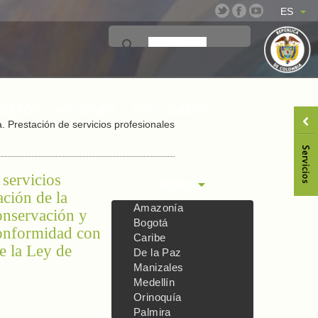
ES
TRATOS
INFORMES
CIRCULARES
 Prestación de servicios profesionales
servicios
SEDES
ación de la
Amazonía
onservación y
Bogotá
conformidad con
Caribe
e la Ley de
De la Paz
Manizales
Medellín
Orinoquía
Palmira