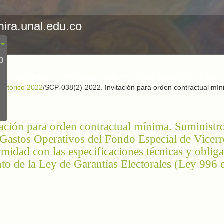
mira.unal.edu.co
23
ORDENES CONTRACTUALES SUPERIORES Y CON
Histórico 2022
/
SCP-038(2)-2022. Invitación para orden contractual mín
ción para orden contractual mínima. Suministr
Gastos Operativos del Fondo Especial de Vicerre
midad con las especificaciones técnicas y oblig
to de la Ley de Garantías Electorales (Ley 996 