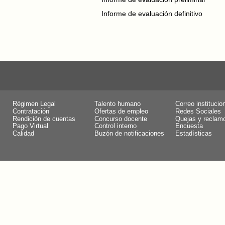
Informe de evaluación definitivo
Régimen Legal
Talento humano
Correo institucio
Contratación
Ofertas de empleo
Redes Sociales
Rendición de cuentas
Concurso docente
Quejas y reclam
Pago Virtual
Control interno
Encuesta
Calidad
Buzón de notificaciones
Estadísticas