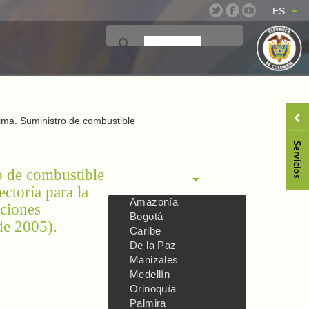
ES
TRATOS
INFORMES
CIRCULARES
ima. Suministro de combustible
o de combustible
SEDES
ctoría para la
Amazonía
aciones
Bogotá
de 2005).
Caribe
De la Paz
Manizales
Medellín
Orinoquía
Palmira