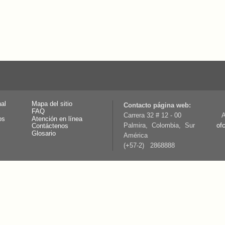
nal
Mapa del sitio
Contacto página web:
FAQ
Carrera 32 # 12 - 00
A
os
Atención en línea
Palmira, Colombia, Sur
of
Contáctenos
Glosario
América
(+57-2) 2868888