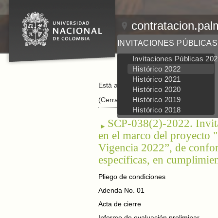
contratacion.pal
INVITACIONES PÚBLICAS
Invitaciones Públicas 20
Histórico 2022
Histórico 2021
Está aquí:
Inicio
/
Invitaciones Públicas
/
Histórico 2020
Histórico 2019
(Cerrada)
Histórico 2018
SCP-038(2)-2022. Invita
en el marco del proyecto "
Vigencia 2022”, de confor
específicas, en cumplimien
Pliego de condiciones
Adenda No. 01
Acta de cierre
Informe de evaluación preliminar