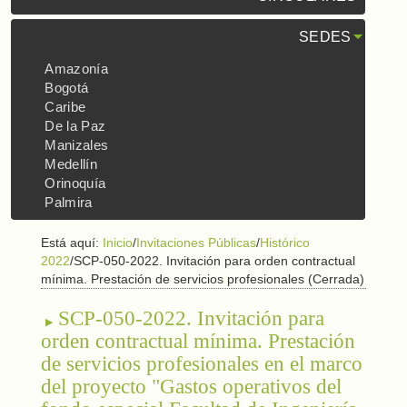
SEDES
Amazonía
Bogotá
Caribe
De la Paz
Manizales
Medellín
Orinoquía
Palmira
Está aquí:
Inicio
/
Invitaciones Públicas
/
Histórico
2022
/
SCP-050-2022. Invitación para orden contractual
mínima. Prestación de servicios profesionales (Cerrada)
SCP-050-2022. Invitación para
orden contractual mínima. Prestación
de servicios profesionales en el marco
del proyecto "Gastos operativos del