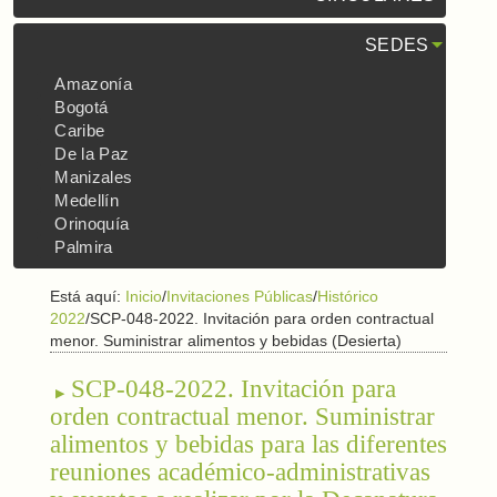
SEDES
Amazonía
Bogotá
Caribe
De la Paz
Manizales
Medellín
Orinoquía
Palmira
Está aquí:
Inicio
/
Invitaciones Públicas
/
Histórico
2022
/
SCP-048-2022. Invitación para orden contractual
menor. Suministrar alimentos y bebidas (Desierta)
SCP-048-2022. Invitación para
orden contractual menor. Suministrar
alimentos y bebidas para las diferentes
reuniones académico-administrativas