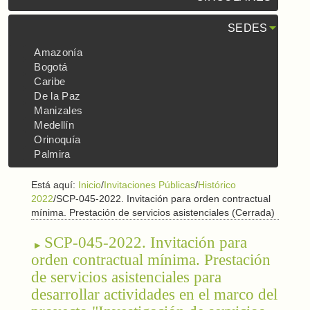
SEDES
Amazonía
Bogotá
Caribe
De la Paz
Manizales
Medellín
Orinoquía
Palmira
Está aquí:
Inicio
/
Invitaciones Públicas
/
Histórico
2022
/
SCP-045-2022. Invitación para orden contractual
mínima. Prestación de servicios asistenciales (Cerrada)
SCP-045-2022. Invitación para
orden contractual mínima. Prestación
de servicios asistenciales para
desarrollar actividades en el marco del