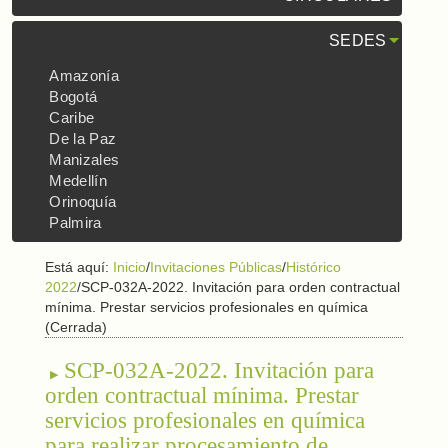
SEDES
Amazonía
Bogotá
Caribe
De la Paz
Manizales
Medellín
Orinoquía
Palmira
Está aquí:
Inicio
/
Invitaciones Públicas
/
Histórico
2022
/
SCP-032A-2022. Invitación para orden contractual
mínima. Prestar servicios profesionales en química
(Cerrada)
SCP-032A-2022. Invitación para
orden contractual mínima. Prestar
servicios profesionales en química
para realizar procesamiento de