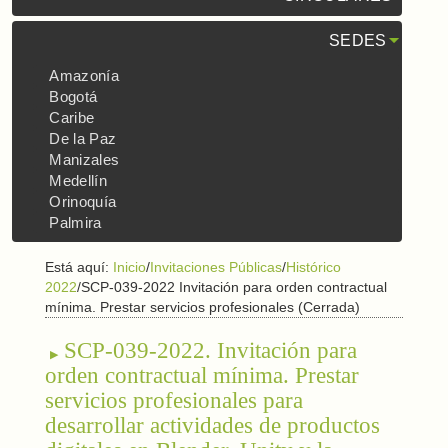
SEDES
Amazonía
Bogotá
Caribe
De la Paz
Manizales
Medellín
Orinoquía
Palmira
Está aquí:
Inicio
/
Invitaciones Públicas
/
Histórico
2022
/
SCP-039-2022 Invitación para orden contractual
mínima. Prestar servicios profesionales (Cerrada)
SCP-039-2022. Invitación para
orden contractual mínima. Prestar
servicios profesionales para
desarrollar actividades de productos