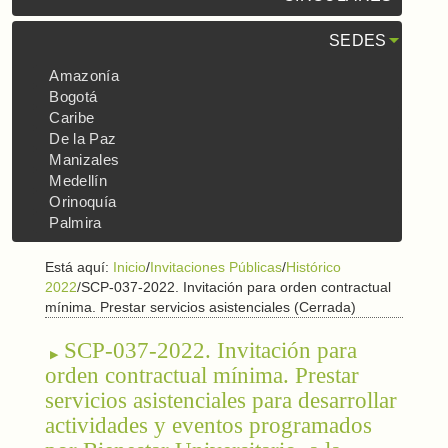
SEDES
Amazonía
Bogotá
Caribe
De la Paz
Manizales
Medellín
Orinoquía
Palmira
Está aquí:
Inicio
/
Invitaciones Públicas
/
Histórico
2022
/
SCP-037-2022. Invitación para orden contractual
mínima. Prestar servicios asistenciales (Cerrada)
SCP-037-2022. Invitación para
orden contractual mínima. Prestar
servicios asistenciales para desarrollar
actividades y eventos programados