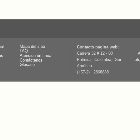
nal
Mapa del sitio
Contacto página web:
FAQ
Carrera 32 # 12 - 00
A
os
Atención en línea
Palmira, Colombia, Sur
of
Contáctenos
Glosario
América
(+57-2) 2868888