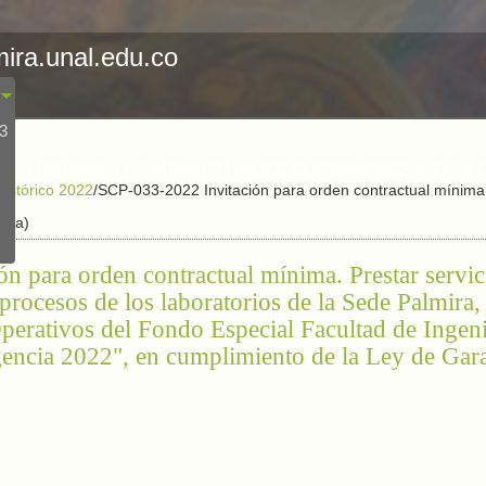
mira.unal.edu.co
23
ORDENES CONTRACTUALES SUPERIORES Y CON
Histórico 2022
/
SCP-033-2022 Invitación para orden contractual mínima. 
erta)
 para orden contractual mínima. Prestar servici
 procesos de los laboratorios de la Sede Palmira,
perativos del Fondo Especial Facultad de Ingeni
gencia 2022", en cumplimiento de la Ley de Gara