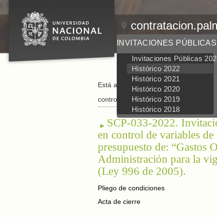
contratacion.pal
INVITACIONES PÚBLICAS
Invitaciones Públicas 20
Histórico 2022
Histórico 2021
Está aquí:
Inicio
/
Invitaciones Públicas
/
Histórico 2020
Histórico 2019
control de variables de procesos (Desi
Histórico 2018
SCP-033-2022. Invitación
en control de variables de
presupuesto de: “Gastos O
Administración para la vi
(Ley 996 de 2005).
Pliego de condiciones
Acta de cierre