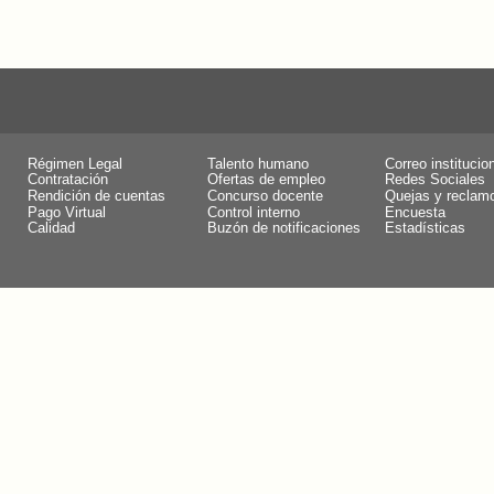
Régimen Legal
Talento humano
Correo institucio
Contratación
Ofertas de empleo
Redes Sociales
Rendición de cuentas
Concurso docente
Quejas y reclam
Pago Virtual
Control interno
Encuesta
Calidad
Buzón de notificaciones
Estadísticas