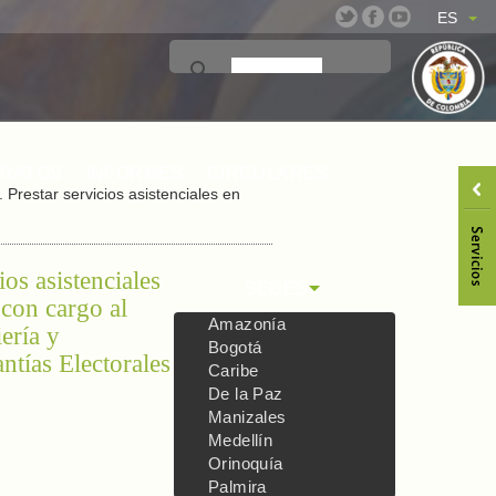
ES
TRATOS
INFORMES
CIRCULARES
Prestar servicios asistenciales en
os asistenciales
SEDES
 con cargo al
Amazonía
ería y
Bogotá
ntías Electorales
Caribe
De la Paz
Manizales
Medellín
Orinoquía
Palmira