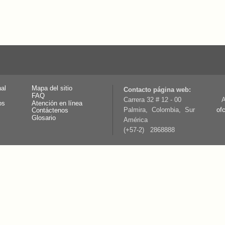
nal
Mapa del sitio
Contacto página web:
FAQ
Carrera 32 # 12 - 00
A
os
Atención en línea
Palmira, Colombia, Sur
of
Contáctenos
Glosario
América
(+57-2) 2868888