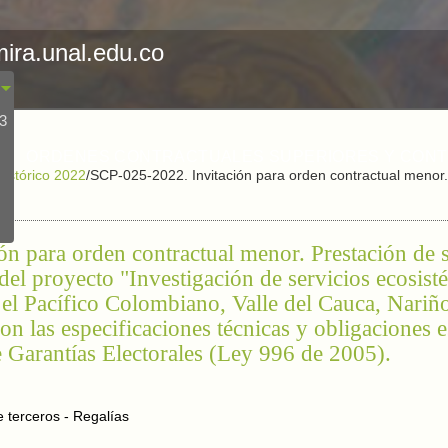
mira.unal.edu.co
23
ORDENES CONTRACTUALES SUPERIORES Y CON
Histórico 2022
/
SCP-025-2022. Invitación para orden contractual menor. 
n para orden contractual menor. Prestación de s
del proyecto "Investigación de servicios ecosis
el Pacífico Colombiano, Valle del Cauca, Nariñ
 las especificaciones técnicas y obligaciones e
 Garantías Electorales (Ley 996 de 2005).
 terceros - Regalías