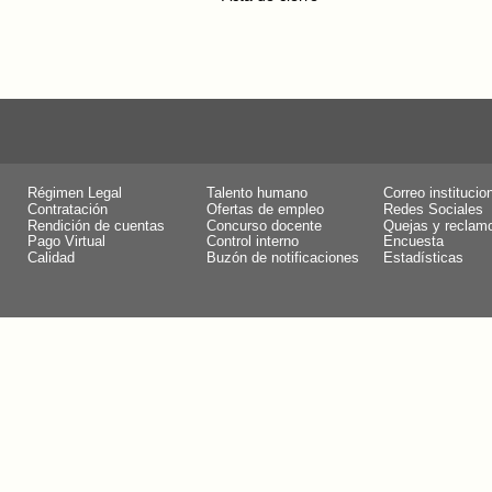
Régimen Legal
Talento humano
Correo institucio
Contratación
Ofertas de empleo
Redes Sociales
Rendición de cuentas
Concurso docente
Quejas y reclam
Pago Virtual
Control interno
Encuesta
Calidad
Buzón de notificaciones
Estadísticas