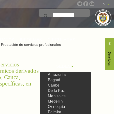
ES
TRATOS
INFORMES
CIRCULARES
Prestación de servicios profesionales
ervicios
SEDES
témicos derivados
Amazonía
o, Cauca,
Bogotá
specíficas, en
Caribe
De la Paz
Manizales
Medellín
Orinoquía
Palmira