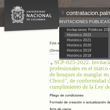
contratacion.pal
INVITACIONES PÚBLICAS
Invitaciones Públicas 20
Histórico 2022
Histórico 2021
Está aquí:
Inicio
/
Invitaciones Públicas
/
Histórico 2020
Histórico 2019
(Desierta)
Histórico 2018
SCP-025-2022. Invitació
profesionales en el marco 
de bosques de manglar en 
Chocó", de conformidad con
cumplimiento de la Ley de
Pliego de condiciones
Formato de creación o actualización de
Acta de cierre