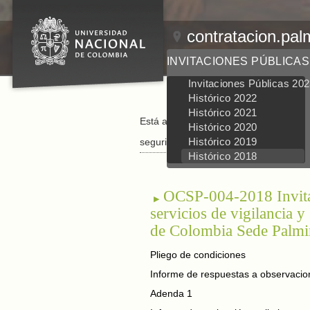
contratacion.pal
INVITACIONES PÚBLICAS
Invitaciones Públicas 20
Histórico 2022
Histórico 2021
Está aquí:
Inicio
/
Invitaciones Públicas
/
Histórico 2020
Histórico 2019
seguridad privada
Histórico 2018
OCSP-004-2018 Invitaci
servicios de vigilancia 
de Colombia Sede Palmi
Pliego de condiciones
Informe de respuestas a observacio
Adenda 1