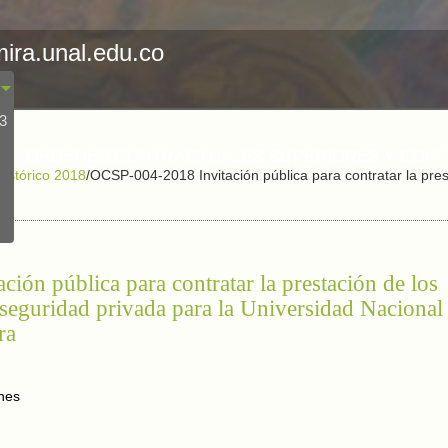
mira.unal.edu.co
23
ORDENES CONTRACTUALES SUPERIORES Y CON
Histórico 2018
/
OCSP-004-2018 Invitación pública para contratar la presta
ón pública para contratar la prestación de los
y seguridad privada para la Universidad Nacional
ra
nes