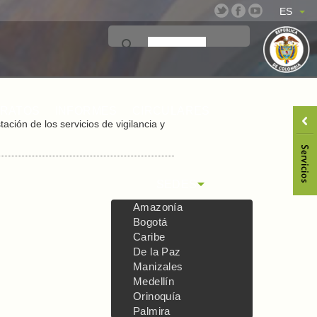
ES
TRATOS
INFORMES
CIRCULARES
ción de los servicios de vigilancia y
SEDES
Amazonía
Bogotá
Caribe
De la Paz
Manizales
Medellín
Orinoquía
Palmira