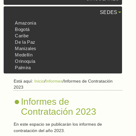
SEDES
Amazonía
Bogotá
Caribe
De la Paz
Manizales
Medellín
Orinoquía
Palmira
Está aquí:
Inicio
/
Informes
/
Informes de Contratación
2023
Informes de
Contratación 2023
En este espacio se publicarán los informes de
contratación del año 2023.