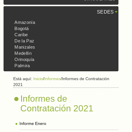
SEDES
Amazonía
Bogotá
Caribe
De la Paz
Manizales
Medellín
Orinoquía
Palmira
Está aquí:
Inicio
/
Informes
/
Informes de Contratación
2021
Informes de
Contratación 2021
Informe Enero