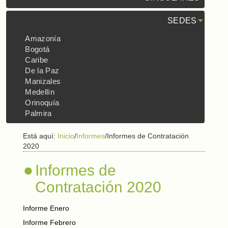
SEDES
Amazonía
Bogotá
Caribe
De la Paz
Manizales
Medellín
Orinoquía
Palmira
Está aquí:
Inicio
/
Informes
/
Informes de Contratación
2020
Informes de
Contratación 2020
Informe Enero
Informe Febrero